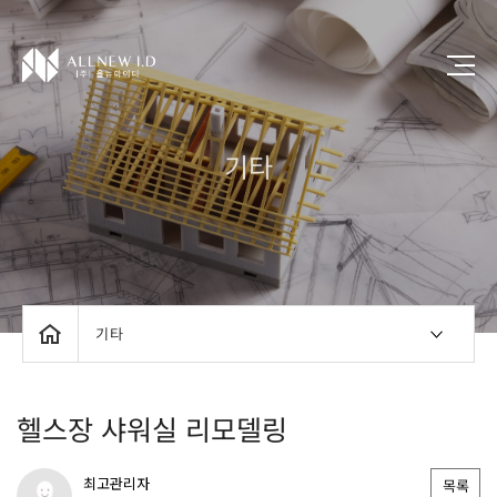
기타
기타
헬스장 샤워실 리모델링
최고관리자
목록