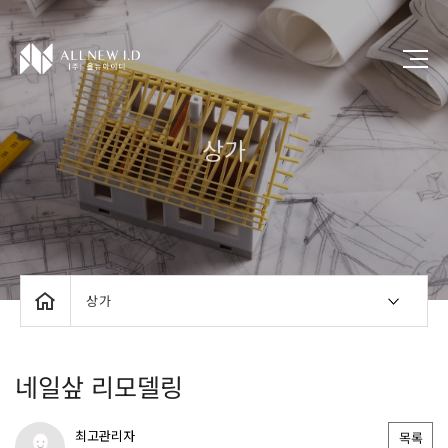
상가
상가
네일샆 리모델링
최고관리자
목록